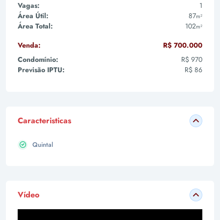
Vagas:
1
Área Útil:
87
m²
Área Total:
102
m²
Venda:
R$ 700.000
Condomínio:
R$ 970
Previsão IPTU:
R$ 86
Caracteristicas
Quintal
Vídeo