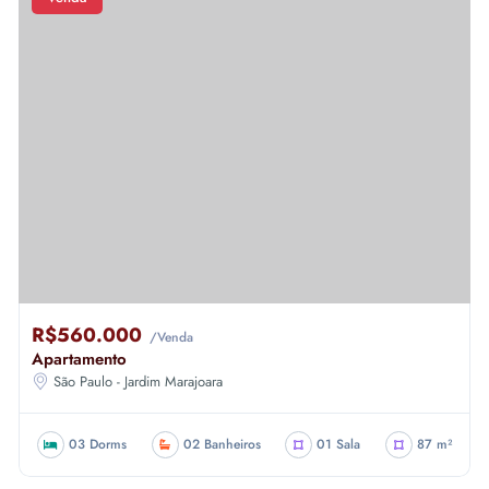
R$560.000
/Venda
Apartamento
São Paulo - Jardim Marajoara
03 Dorms
02 Banheiros
01 Sala
87 m²