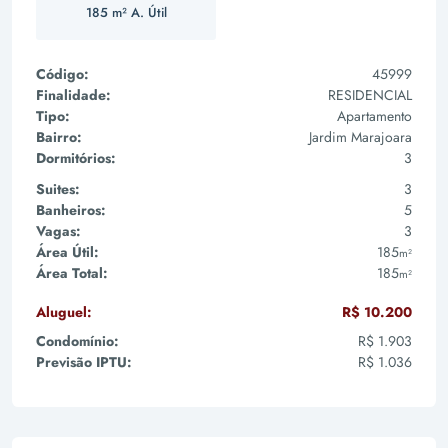
185 m² A. Útil
Código:
45999
Finalidade:
RESIDENCIAL
Tipo:
Apartamento
Bairro:
Jardim Marajoara
Dormitórios:
3
Suites:
3
Banheiros:
5
Vagas:
3
Área Útil:
185
m²
Área Total:
185
m²
Aluguel:
R$ 10.200
Condomínio:
R$ 1.903
Previsão IPTU:
R$ 1.036