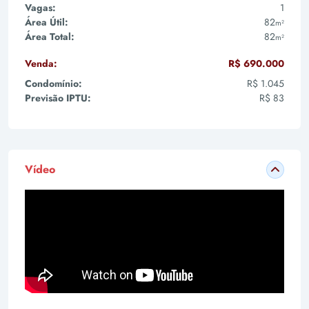
Vagas:
1
Área Útil:
82
m²
Área Total:
82
m²
Venda:
R$ 690.000
Condomínio:
R$ 1.045
Previsão IPTU:
R$ 83
Vídeo