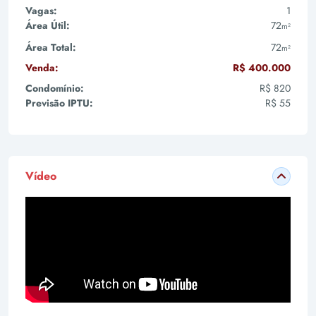
Vagas:
1
Área Útil:
72
m²
Área Total:
72
m²
Venda:
R$ 400.000
Condomínio:
R$ 820
Previsão IPTU:
R$ 55
Vídeo