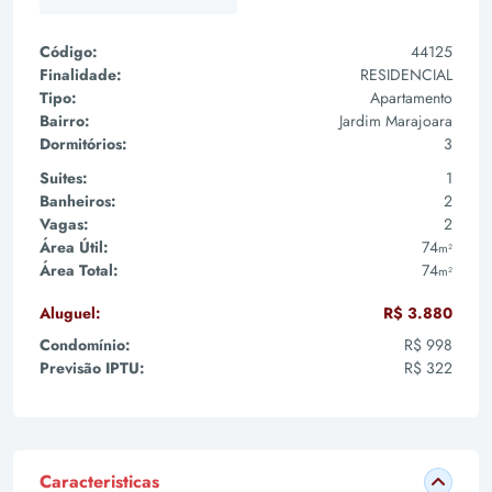
Código:
44125
Finalidade:
RESIDENCIAL
Tipo:
Apartamento
Bairro:
Jardim Marajoara
Dormitórios:
3
Suites:
1
Banheiros:
2
Vagas:
2
Área Útil:
74
m²
Área Total:
74
m²
Aluguel:
R$ 3.880
Condomínio:
R$ 998
Previsão IPTU:
R$ 322
Caracteristicas