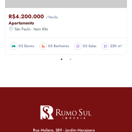
R$4.200.000
/Venda
Apartamento
São Paulo - Itaim Bibi
03 Dorms
05 Banheiros
02 Salas
220 m²
Rua Moliere, 389 - Jardim Marajoara