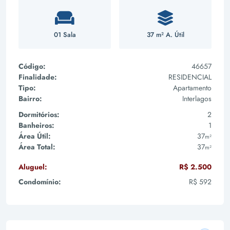
01 Sala
37 m² A. Útil
Código:
46657
Finalidade:
RESIDENCIAL
Tipo:
Apartamento
Bairro:
Interlagos
Dormitórios:
2
Banheiros:
1
Área Útil:
37
m²
Área Total:
37
m²
Aluguel:
R$ 2.500
Condomínio:
R$ 592