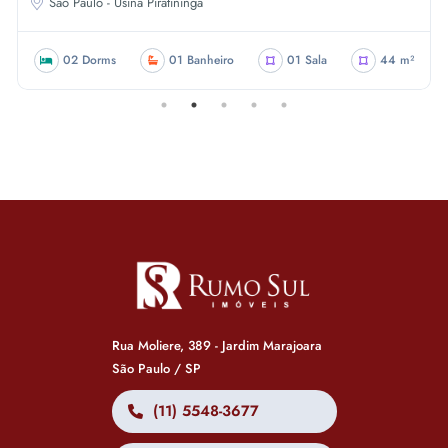
São Paulo - Usina Piratininga
02 Dorms
01 Banheiro
01 Sala
44 m²
Rua Moliere, 389 - Jardim Marajoara
São Paulo / SP
(11) 5548-3677