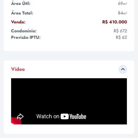
Área Útil:
69
m²
Área Total:
84
m²
Venda:
R$ 410.000
Condomínio:
R$ 672
Previsão IPTU:
R$ 62
Vídeo