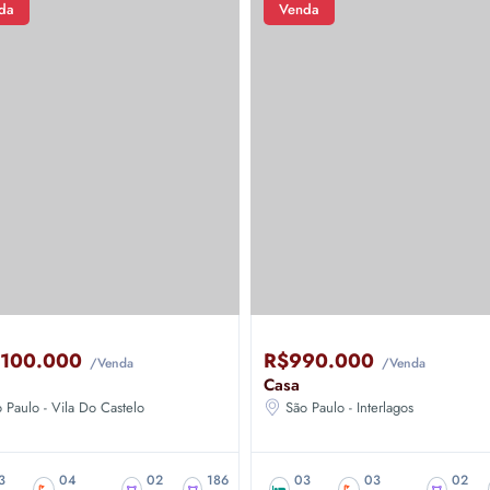
da
Venda
.100.000
R$990.000
/Venda
/Venda
Casa
 Paulo - Vila Do Castelo
São Paulo - Interlagos
3
04
02
186
03
03
02