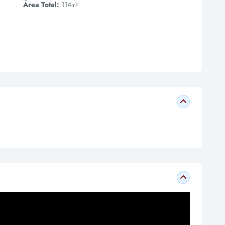
Área Total:
114
m²