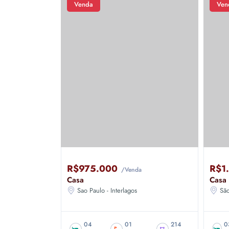
Venda
Ven
R$975.000
R$1
/Venda
Casa
Casa
Sao Paulo - Interlagos
São
04
01
214
0