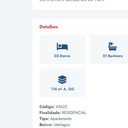
Detalhes
03 Dorms
01 Banheiro
114 m² A. Útil
Código:
43622
Finalidade:
RESIDENCIAL
Tipo:
Apartamento
Bairro:
Interlagos