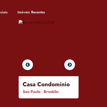
ciais
Imóveis Recentes
Casa Condomínio
Aparta
Sao Paulo - Brooklin
Sao Paulo - 
Marajoara