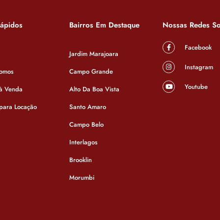
Rápidos
Bairros Em Destaque
Nossas Redes So
Facebook
Jardim Marajoara
Instagram
omos
Campo Grande
Youtube
 à Venda
Alto Da Boa Vista
 para Locação
Santo Amaro
Campo Belo
Interlagos
Brooklin
Casa
Morumbi
São Paulo - Cupecê