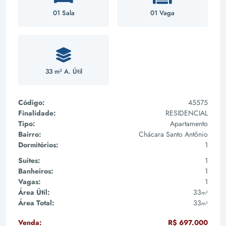
01 Sala
01 Vaga
33 m² A. Útil
Código:
45575
Finalidade:
RESIDENCIAL
Tipo:
Apartamento
Bairro:
Chácara Santo Antônio
Dormitórios:
1
Suites:
1
Banheiros:
1
Vagas:
1
Área Útil:
33
m²
Área Total:
33
m²
Venda:
R$ 697.000