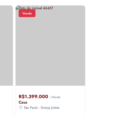
Venda
Venda
R$1.399.000
R$1.280.
/Venda
Casa
Apartamento
São Paulo - Granja Julieta
Sao Paulo - C