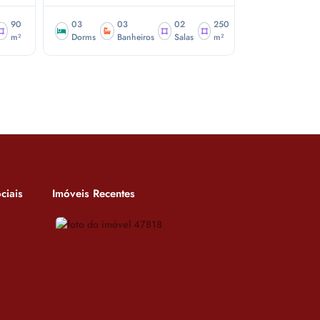
90
03
03
02
250
04
m²
Dorms
Banheiros
Salas
m²
Dorms
ciais
Imóveis Recentes