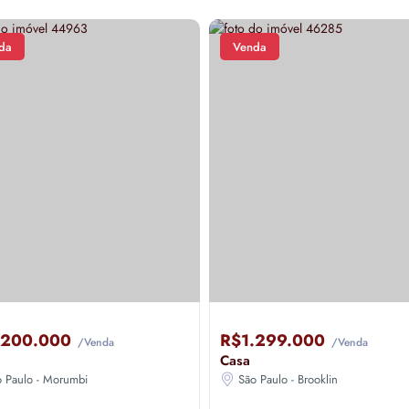
da
Venda
.200.000
R$1.299.000
/Venda
/Venda
Casa
o Paulo - Morumbi
São Paulo - Brooklin