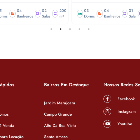
5
04
02
200
03
04
01
orms
Banheiros
Salas
m²
Dorms
Banheiros
Sala
Rápidos
Bairros Em Destaque
Nossas Redes So
Facebook
Jardim Marajoara
Instagram
omos
Campo Grande
Youtube
 à Venda
Alto Da Boa Vista
 para Locação
Santo Amaro