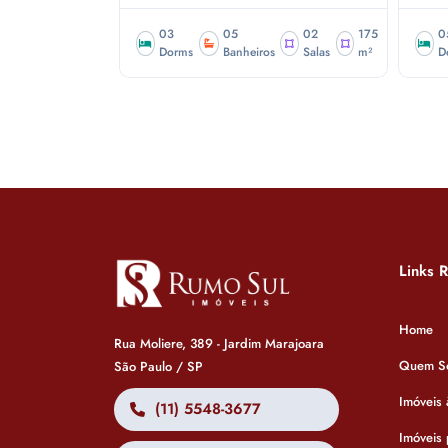
01
188
03
05
02
175
0
Sala
m²
Dorms
Banheiros
Salas
m²
D
Links 
Home
Rua Moliere, 389 - Jardim Marajoara
Quem S
São Paulo / SP
Imóveis
(11) 5548-3677
Imóveis