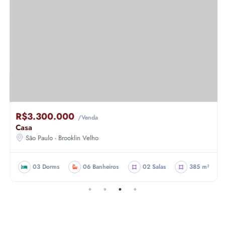
R$3.300.000
/Venda
Casa
São Paulo - Brooklin Velho
03 Dorms
06 Banheiros
02 Salas
385 m²