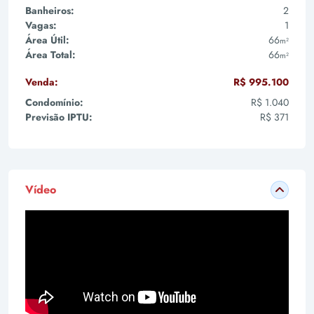
Banheiros:
2
Vagas:
1
Área Útil:
66
m²
Área Total:
66
m²
Venda:
R$ 995.100
Condomínio:
R$ 1.040
Previsão IPTU:
R$ 371
Vídeo