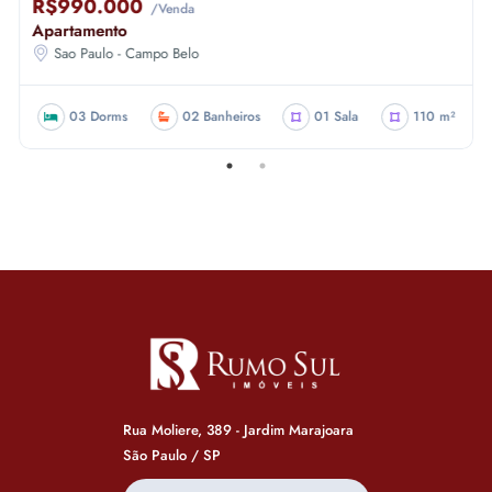
R$990.000
/Venda
Apartamento
Sao Paulo - Campo Belo
03 Dorms
02 Banheiros
01 Sala
110 m²
Rua Moliere, 389 - Jardim Marajoara
São Paulo / SP