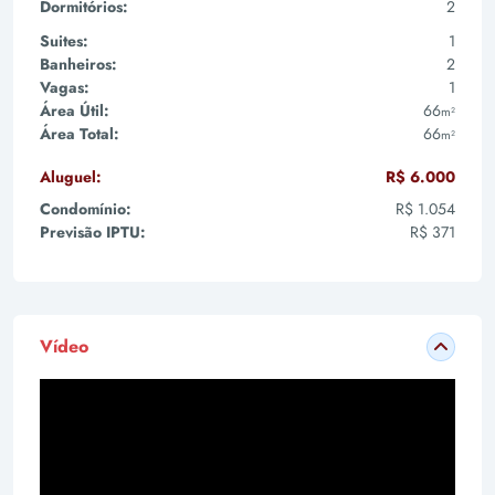
Dormitórios:
2
Suites:
1
Banheiros:
2
Vagas:
1
Área Útil:
66
m²
Área Total:
66
m²
Aluguel:
R$ 6.000
Condomínio:
R$ 1.054
Previsão IPTU:
R$ 371
Vídeo