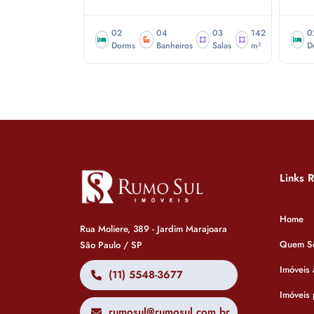
02
04
03
142
0
Dorms
Banheiros
Salas
m²
D
Links 
Home
Rua Moliere, 389 - Jardim Marajoara
Quem S
São Paulo / SP
Imóveis
(11) 5548-3677
Imóveis
rumosul@rumosul.com.br