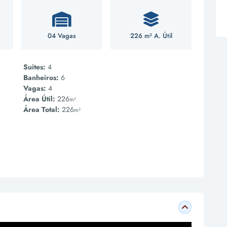
04 Vagas
226 m² A. Útil
Suites:
4
Banheiros:
6
Vagas:
4
Área Útil:
226
m²
Área Total:
226
m²