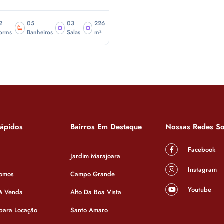
2
05
03
226
orms
Banheiros
Salas
m²
Rápidos
Bairros Em Destaque
Nossas Redes So
Facebook
Jardim Marajoara
Instagram
omos
Campo Grande
Youtube
 à Venda
Alto Da Boa Vista
 para Locação
Santo Amaro