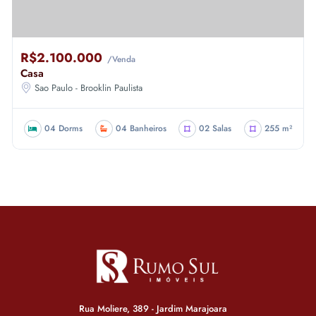
R$2.100.000
/Venda
Casa
Sao Paulo - Brooklin Paulista
04 Dorms
04 Banheiros
02 Salas
255 m²
Rua Moliere, 389 - Jardim Marajoara