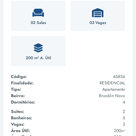
02 Salas
03 Vagas
200 m² A. Útil
Código:
45856
Finalidade:
RESIDENCIAL
Tipo:
Apartamento
Bairro:
Brooklin Novo
Dormitórios:
4
Suites:
2
Banheiros:
5
Vagas:
3
Área Útil:
200
m²