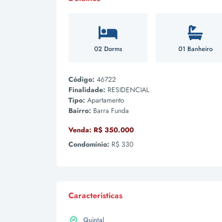
02 Dorms
01 Banheiro
Código:
46722
Finalidade:
RESIDENCIAL
Tipo:
Apartamento
Bairro:
Barra Funda
Venda:
R$ 350.000
Condomínio:
R$ 330
Caracteristicas
Quintal