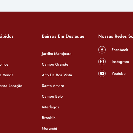
Rápidos
Bairros Em Destaque
Nossas Redes So
Facebook
Jardim Marajoara
Instagram
omos
Campo Grande
Youtube
 à Venda
Alto Da Boa Vista
 para Locação
Santo Amaro
Campo Belo
Interlagos
Brooklin
Casa
Morumbi