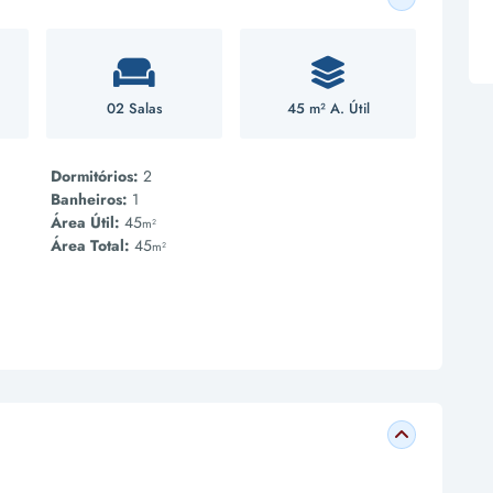
02 Salas
45 m² A. Útil
Dormitórios:
2
Banheiros:
1
Área Útil:
45
m²
Área Total:
45
m²