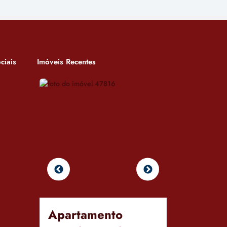
ciais
Imóveis Recentes
Apartamento
Casa Co