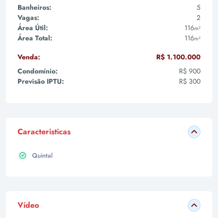
Banheiros:
5
Vagas:
2
Área Útil:
116
m²
Área Total:
116
m²
Venda:
R$ 1.100.000
Condomínio:
R$ 900
Previsão IPTU:
R$ 300
Caracteristicas
Quintal
Vídeo