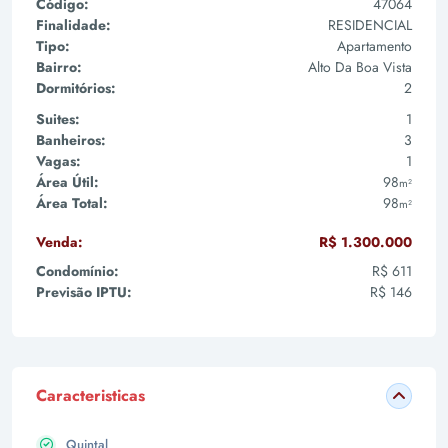
Código:
47064
Finalidade:
RESIDENCIAL
Tipo:
Apartamento
Bairro:
Alto Da Boa Vista
Dormitórios:
2
Suites:
1
Banheiros:
3
Vagas:
1
Área Útil:
98
m²
Área Total:
98
m²
Venda:
R$ 1.300.000
Condomínio:
R$ 611
Previsão IPTU:
R$ 146
Caracteristicas
Quintal