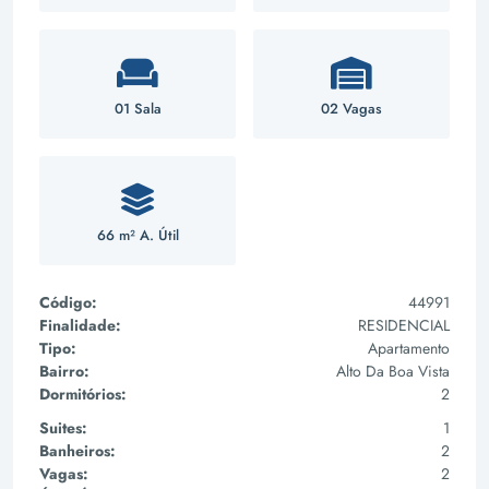
01 Sala
02 Vagas
66 m² A. Útil
Código:
44991
Finalidade:
RESIDENCIAL
Tipo:
Apartamento
Bairro:
Alto Da Boa Vista
Dormitórios:
2
Suites:
1
Banheiros:
2
Vagas:
2