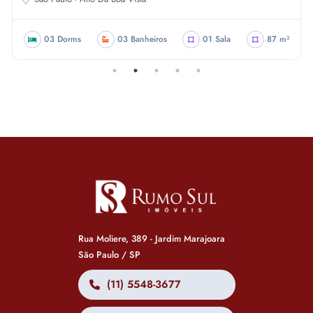
03 Dorms
03 Banheiros
01 Sala
87 m²
Rua Moliere, 389 - Jardim Marajoara
São Paulo / SP
(11) 5548-3677