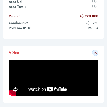
Área Útil:
66
m²
Área Total:
66
m²
Venda:
R$ 970.000
Condomínio:
R$ 1.250
Previsão IPTU:
R$ 304
Vídeo